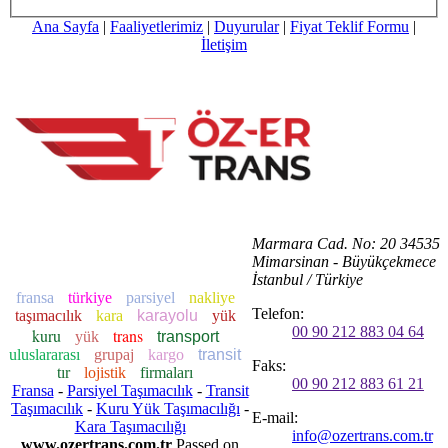
Ana Sayfa
|
Faaliyetlerimiz
|
Duyurular
|
Fiyat Teklif Formu
|
İletişim
Marmara Cad. No: 20 34535
Mimarsinan - Büyükçekmece
İstanbul / Türkiye
fransa
türkiye
parsiyel
nakliye
Telefon:
taşımacılık
kara
karayolu
yük
00 90 212 883 04 64
kuru
trans
yük
transport
uluslararası
grupaj
kargo
transit
Faks:
tır
lojistik
firmaları
00 90 212 883 61 21
Fransa
-
Parsiyel Taşımacılık
-
Transit
Taşımacılık
-
Kuru Yük Taşımacılığı
-
E-mail:
Kara Taşımacılığı
info@ozertrans.com.tr
www.ozertrans.com.tr
Passed on