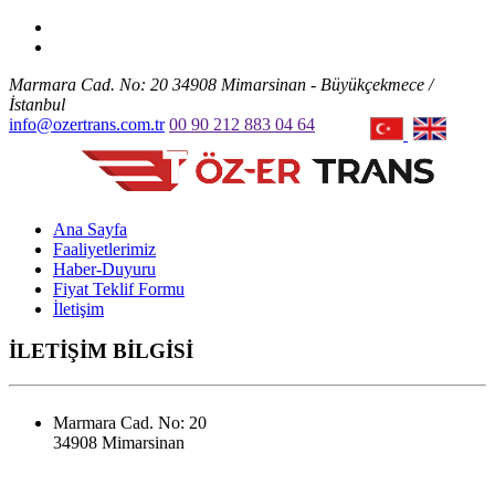
Marmara Cad. No: 20 34908 Mimarsinan - Büyükçekmece /
İstanbul
info@ozertrans.com.tr
00 90 212 883 04 64
Ana Sayfa
Faaliyetlerimiz
Haber-Duyuru
Fiyat Teklif Formu
İletişim
İLETİŞİM BİLGİSİ
Marmara Cad. No: 20
34908 Mimarsinan
This page can't load Google Maps correctly.