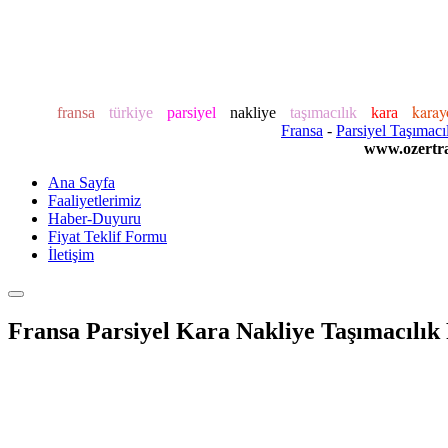
kara
fransa
türkiye
parsiyel
nakliye
taşımacılık
kara
Fransa
-
Parsiyel Taşımacı
www.ozertra
Ana Sayfa
Faaliyetlerimiz
Haber-Duyuru
Fiyat Teklif Formu
İletişim
Fransa Parsiyel Kara Nakliye Taşımacılık F