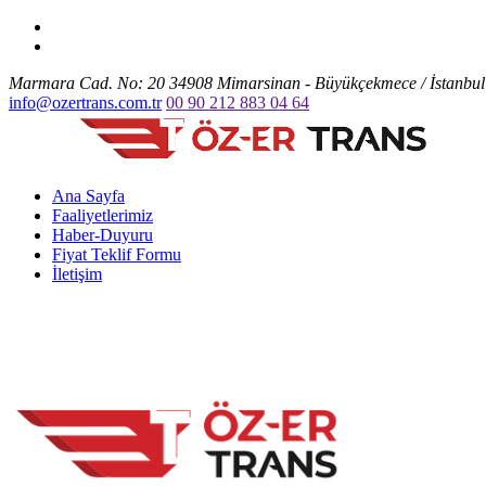
Marmara Cad. No: 20 34908 Mimarsinan - Büyükçekmece / İstanbul
info@ozertrans.com.tr
00 90 212 883 04 64
Ana Sayfa
Faaliyetlerimiz
Haber-Duyuru
Fiyat Teklif Formu
İletişim