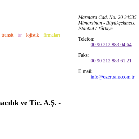
Marmara Cad. No: 20 34535
Mimarsinan - Büyükçekmece
İstanbul / Türkiye
lojistik
transit
tır
firmaları
Telefon:
00 90 212 883 04 64
Faks:
00 90 212 883 61 21
E-mail:
info@ozertrans.com.tr
ılık ve Tic. A.Ş. -