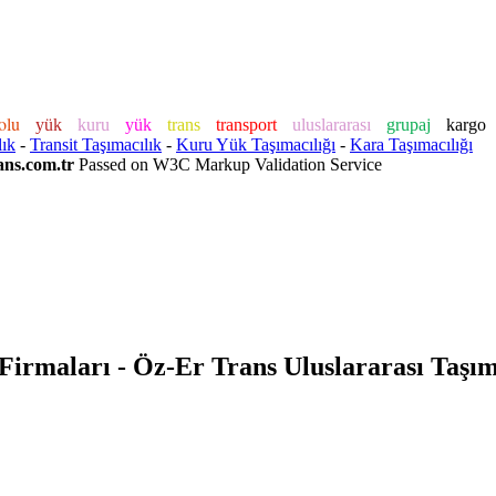
yolu
yük
kuru
yük
trans
transport
uluslararası
grupaj
kargo
lık
-
Transit Taşımacılık
-
Kuru Yük Taşımacılığı
-
Kara Taşımacılığı
ns.com.tr
Passed on W3C Markup Validation Service
irmaları - Öz-Er Trans Uluslararası Taşımac