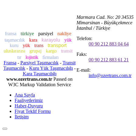
Marmara Cad. No: 20 34535
Mimarsinan - Büyükçekmece
İstanbul / Türkiye
fransa
türkiye
parsiyel
nakliye
Telefon:
kara
taşımacılık
karayolu
yük
00 90 212 883 04 64
kuru
yük
trans
transport
uluslararası
grupaj
kargo
transit
Faks:
firmaları
tır
lojistik
00 90 212 883 61 21
Fransa
-
Parsiyel Taşımacılık
-
Transit
Taşımacılık
-
Kuru Yük Taşımacılığı
-
E-mail:
Kara Taşımacılığı
info@ozertrans.com.tr
www.ozertrans.com.tr
Passed on
W3C Markup Validation Service
Ana Sayfa
Faaliyetlerimiz
Haber-Duyuru
Fiyat Teklif Formu
İletişim